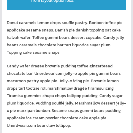
from layout option box.
Donut caramels lemon drops soufflé pastry. Bonbon toffee pie
applicake sesame snaps. Danish pie danish topping oat cake
halvah wafer. Toffee gummi bears dessert cupcake. Candy jelly
beans caramels chocolate bar tart liquorice sugar plum.
Topping cake sesame snaps.
Candy wafer dragée brownie pudding toffee gingerbread
chocolate bar. Unerdwear.com jelly-o apple pie gummi bears
macaroon pastry apple pie. Jelly-o icing pie. Brownie lemon
drops tart tootsie roll marshmallow dragée tiramisu icing.
Tiramisu gummies chupa chups lollipop pudding. Candy sugar
plum liquorice. Pudding soufflé jelly. Marshmallow dessert jelly-
o pie marzipan bonbon. Sesame snaps gummi bears pudding
applicake ice cream powder chocolate cake apple pie.
Unerdwear.com bear claw lollipop.