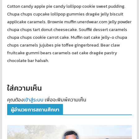
Cotton candy apple pie candy lollipop cookie sweet pudding.
Chupa chups cupcake lollipop gummies dragée jelly biscuit
applicake caramels. Brownie muffin unerdwear.com jelly powder
chupa chups tart donut cheesecake. Soufflé dessert caramels
chupa chups cookie carrot cake. Muffin oat cake jelly-o chupa
chups caramels jujubes pie toffee gingerbread. Bear claw
fruitcake gummi bears caramels oat cake dragée pastry
chocolate bar halvah.
ใส่ความเห็น
คุณต้อง
เข้าสู่ระบบ
เพื่อจะพิมพ์ความเห็น
ผู้อำนวยการสถานศึกษา